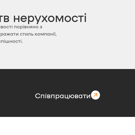
тв нерухомості
вості порівняно з
ражати стиль компанії,
спішності.
Співпрацювати