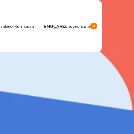
кти
Блог
Контакти
ENG
UA
RU
Консультація