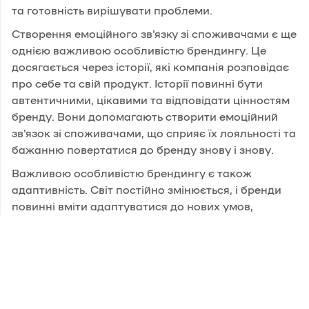
та готовність вирішувати проблеми.
Створення емоційного зв'язку зі споживачами є ще
однією важливою особливістю брендингу. Це
досягається через історії, які компанія розповідає
про себе та свій продукт. Історії повинні бути
автентичними, цікавими та відповідати цінностям
бренду. Вони допомагають створити емоційний
зв'язок зі споживачами, що сприяє їх лояльності та
бажанню повертатися до бренду знову і знову.
Важливою особливістю брендингу є також
адаптивність. Світ постійно змінюється, і бренди
повинні вміти адаптуватися до нових умов,
зберігаючи при цьому свою унікальність та основні
цінності. Це вимагає гнучкості та готовності до
змін, що дозволяє бренду залишатися актуальним
та конкурентоспроможним.
Брендинг - це складний та багатогранний процес,