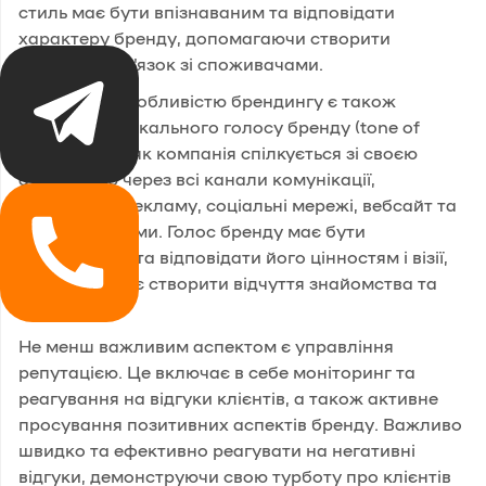
стиль має бути впізнаваним та відповідати
характеру бренду, допомагаючи створити
емоційний зв'язок зі споживачами.
Ключовою особливістю брендингу є також
створення унікального голосу бренду (tone of
voice). Це те, як компанія спілкується зі своєю
аудиторією через всі канали комунікації,
включаючи рекламу, соціальні мережі, вебсайт та
інші платформи. Голос бренду має бути
послідовним та відповідати його цінностям і візії,
що допомагає створити відчуття знайомства та
довіри.
Не менш важливим аспектом є управління
репутацією. Це включає в себе моніторинг та
реагування на відгуки клієнтів, а також активне
просування позитивних аспектів бренду. Важливо
швидко та ефективно реагувати на негативні
відгуки, демонструючи свою турботу про клієнтів