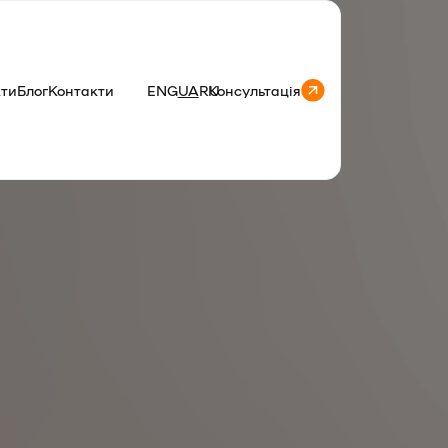
кти
Блог
Контакти
ENG
UA
RU
Консультація