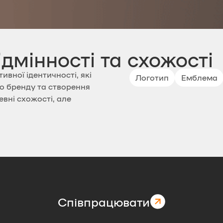
ідмінності та схожості
ивної ідентичності, які
Логотип
Емблема
о бренду та створення
вні схожості, але
Співпрацювати