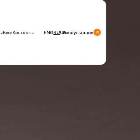
ы
Блог
Контакты
ENG
RU
UA
Консультация