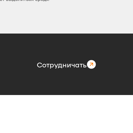
Сотрудничать
о растет, важно иметь сильную маркетинговую стратег
ляют превратить ваш бренд в мощный актив, который 
.