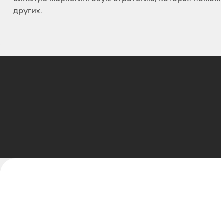
других.
В современном мире, где конкуренция постоянн
Наши комплексные услуги по маркетингу позво
обеспечит устойчивое развитие вашего бизнеса