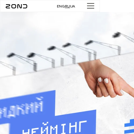
ENG
RU
UA