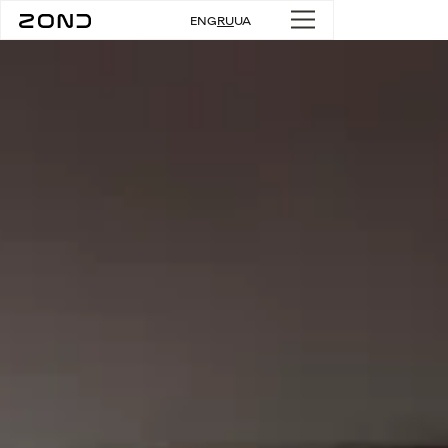
ENG
RU
UA