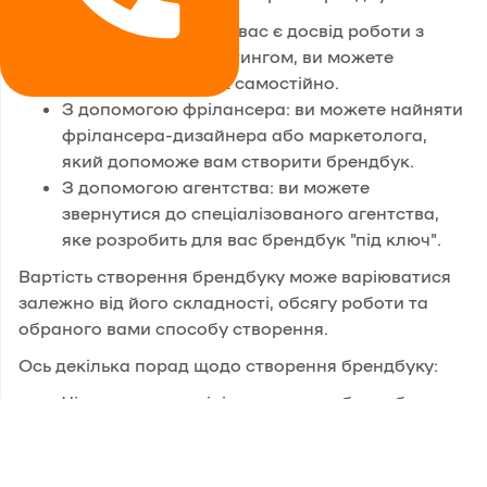
Самостійно: якщо у вас є досвід роботи з
дизайном та маркетингом, ви можете
створити брендбук самостійно.
З допомогою фрілансера: ви можете найняти
фрілансера-дизайнера або маркетолога,
який допоможе вам створити брендбук.
З допомогою агентства: ви можете
звернутися до спеціалізованого агентства,
яке розробить для вас брендбук "під ключ".
Вартість створення брендбуку може варіюватися
залежно від його складності, обсягу роботи та
обраного вами способу створення.
Ось декілька порад щодо створення брендбуку:
Чітко визначте цілі та завдання брендбуку.
Що ви хочете досягти за допомогою
брендбуку?
Проведіть ретельний аналіз вашого бренду.