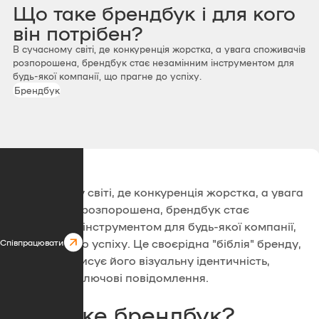
Що таке брендбук і для кого
він потрібен?
В сучасному світі, де конкуренція жорстка, а увага споживачів
розпорошена, брендбук стає незамінним інструментом для
будь-якої компанії, що прагне до успіху.
Брендбук
В сучасному світі, де конкуренція жорстка, а увага
споживачів розпорошена, брендбук стає
незамінним інструментом для будь-якої компанії,
що прагне до успіху. Це своєрідна "біблія" бренду,
Співпрацювати
яка чітко описує його візуальну ідентичність,
цінності та ключові повідомлення.
Що таке брендбук?