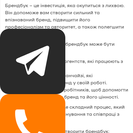
Брендбук – це інвестиція, яка окупиться з лихвою.
Він допоможе вам створити сильний та
впізнаваний бренд, підвищити його
професіоналізм та авторитет, а також полегшити
роботу з брендом.
Окрім вищезазначеного, брендбук може бути
корисним:
Для фрілансерів та агентств, які працюють з
брендом.
Для партнерів та франчайзі, які
використовують бренд у своїй роботі.
Для внутрішніх співробітників, щоб допомогти
їм краще зрозуміти бренд та його цінності.
Створення брендбуку – це складний процес, який
потребує ретельного планування та співпраці з
різними фахівцями.
Існує декілька способів створити брендбук: