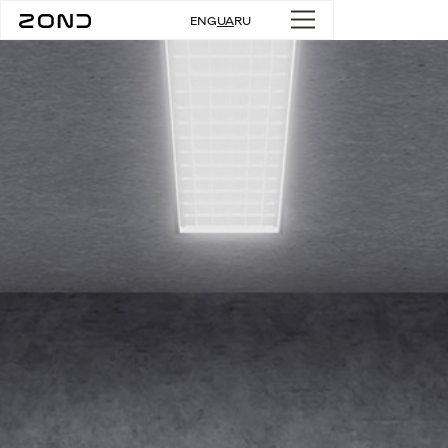
ENG
UA
RU