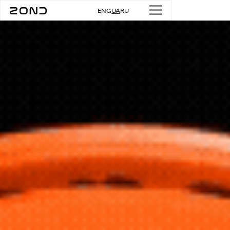
ENG
UA
RU