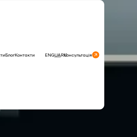
кти
Блог
Контакти
ENG
UA
RU
Консультація