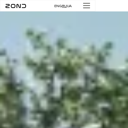
ENG
RU
UA