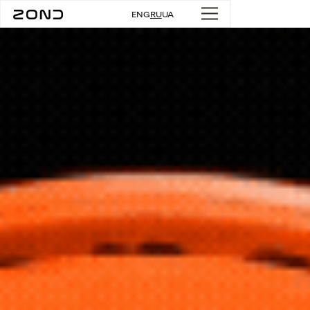
ENG
RU
UA